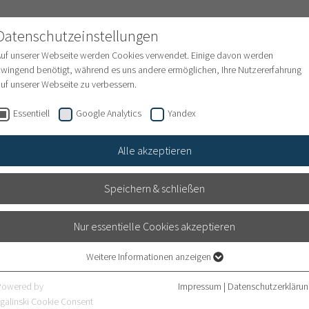
NATIONAL PATIENTS
Datenschutzeinstellungen
Auf unserer Webseite werden Cookies verwendet. Einige davon werden
wingend benötigt, während es uns andere ermöglichen, Ihre Nutzererfahrung
uf unserer Webseite zu verbessern.
en
Internationale Behandlungsanfrage
Finanze
Essentiell
Google Analytics
Yandex
Alle akzeptieren
Speichern & schließen
Nur essentielle Cookies akzeptieren
Weitere Informationen anzeigen
Essentiell
Essentielle Cookies werden für grundlegende Funktionen der Webseite
Powered by
Impressum
|
Datenschutzerklärun
benötigt. Dadurch ist gewährleistet, dass die Webseite einwandfrei
galinski Cookie Consent