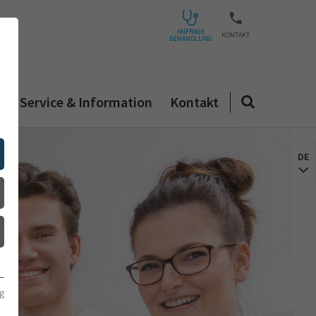
ANFRAGE
KONTAKT
BEHANDLUNG
n
Service & Information
Kontakt
DE
g