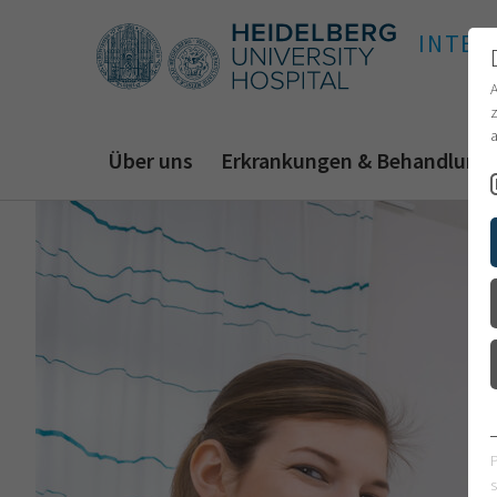
INTER
z
a
Über uns
Erkrankungen & Behandlung
s