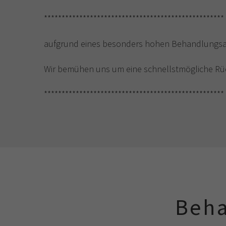
***************************************************
aufgrund eines besonders hohen Behandlungsa
Wir bemühen uns um eine schnellstmögliche Rüc
***************************************************
Beha