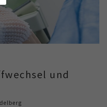
ffwechsel und
idelberg