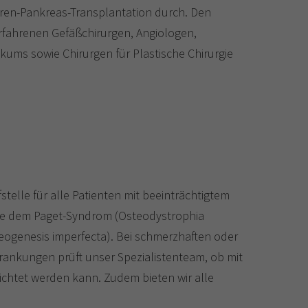
eren-Pankreas-Transplantation durch. Den
rfahrenen Gefäßchirurgen, Angiologen,
kums sowie Chirurgen für Plastische Chirurgie
stelle für alle Patienten mit beeinträchtigtem
ie dem Paget-Syndrom (Osteodystrophia
eogenesis imperfecta). Bei schmerzhaften oder
ankungen prüft unser Spezialistenteam, ob mit
richtet werden kann. Zudem bieten wir alle