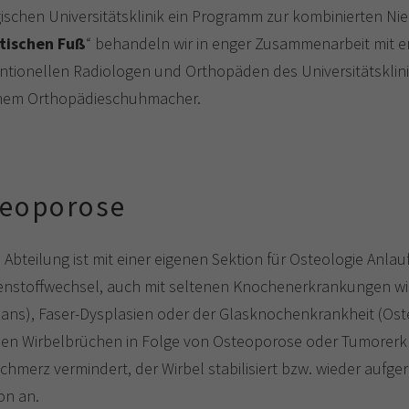
gischen Universitätsklinik ein Programm zur kombinierten Ni
tischen Fuß
“ behandeln wir in enger Zusammenarbeit mit e
ntionellen Radiologen und Orthopäden des Universitätsklini
nem Orthopädieschuhmacher.
eoporose
Abteilung ist mit einer eigenen Sektion für Osteologie Anlauf
nstoffwechsel, auch mit seltenen Knochenerkrankungen w
ans), Faser-Dysplasien oder der Glasknochenkrankheit (Ost
ilen Wirbelbrüchen in Folge von Osteoporose oder Tumorerkr
Schmerz vermindert, der Wirbel stabilisiert bzw. wieder aufge
on an.