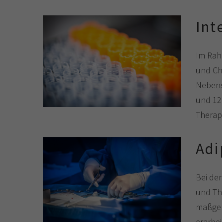
Int
Im Rah
und Ch
Nebens
und 12
Therap
Adi
Bei der
und Th
maßgebl
erarbe