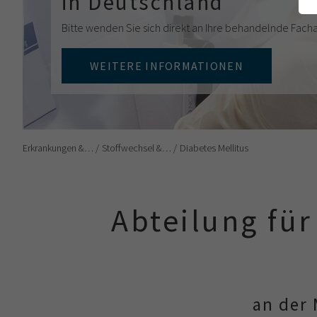
in Deutschland
Bitte wenden Sie sich direkt an Ihre behandelnde Facha
WEITERE INFORMATIONEN
Erkrankungen &…
Stoffwechsel &…
Diabetes Mellitus
Abteilung fü
an der 