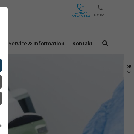
ANFRAGE
KONTAKT
BEHANDLUNG
n
Service & Information
Kontakt
DE
g