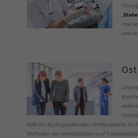
Chirur
„
Diabe
interve
und ei
Ost
Unsere 
Knoche
deform
instab
Hilfe der Kyphoplastie oder Vertebroplastie Ihr 
Methoden der Immobilisation und Transplantati