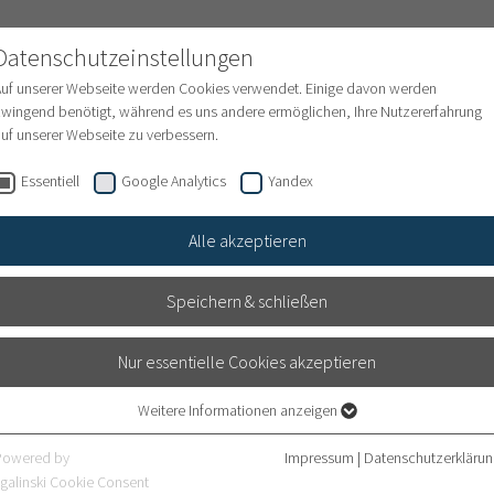
NATIONAL PATIENTS
Datenschutzeinstellungen
Auf unserer Webseite werden Cookies verwendet. Einige davon werden
wingend benötigt, während es uns andere ermöglichen, Ihre Nutzererfahrung
uf unserer Webseite zu verbessern.
en
Internationale Behandlungsanfrage
Finanze
Essentiell
Google Analytics
Yandex
Alle akzeptieren
Speichern & schließen
Nur essentielle Cookies akzeptieren
Weitere Informationen anzeigen
Essentiell
sitz
Essentielle Cookies werden für grundlegende Funktionen der Webseite
Powered by
Impressum
|
Datenschutzerklärun
benötigt. Dadurch ist gewährleistet, dass die Webseite einwandfrei
galinski Cookie Consent