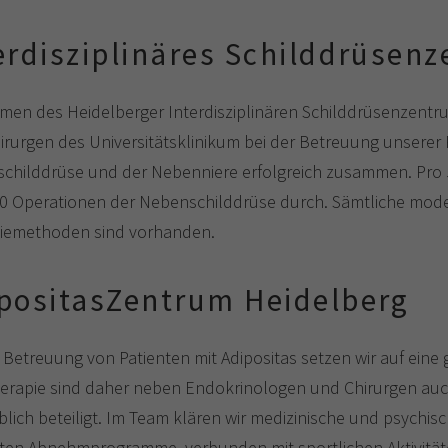
erdisziplinäres Schilddrüsen
men des Heidelberger Interdisziplinären Schilddrüsenzentr
irurgen des Universitätsklinikum bei der Betreuung unserer 
childdrüse und der Nebenniere erfolgreich zusammen. Pro J
0 Operationen der Nebenschilddrüse durch. Sämtliche mode
iemethoden sind vorhanden.
positasZentrum Heidelberg
 Betreuung von Patienten mit Adipositas setzen wir auf eine
erapie sind daher neben Endokrinologen und Chirurgen auc
ich beteiligt. Im Team klären wir medizinische und psychisch
iten Abnehmprogramme, verbunden mit sportlichen Aktivitä