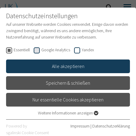
Datenschutzeinstellungen
SUCHE
MENÜ
INTERNATIONAL PATIENTS
Auf unserer Webseite werden Cookies verwendet. Einige davon werden
zwingend benötigt, während es uns andere ermöglichen, Ihre
Nutzererfahrung auf unserer Webseite zu verbessern.
Service & Information
Essentiell
Google Analytics
Yandex
für Internationale Patienten
Alle akzeptieren
Speichern & schließen
ZERTIFIZIERTE DOLMETSCHER
Nur essentielle Cookies akzeptieren
Weitere Informationen anzeigen
Essentiell
Essentielle Cookies werden für grundlegende Funktionen der
MEHR
Powered by
Impressum
|
Datenschutzerklärung
Webseite benötigt. Dadurch ist gewährleistet, dass die Webseite
sgalinski Cookie Consent