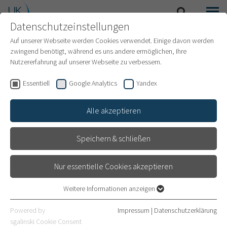
Datenschutzeinstellungen
SUCHE
MENÜ
INTERNATIONAL PATIENTS
Auf unserer Webseite werden Cookies verwendet. Einige davon werden
zwingend benötigt, während es uns andere ermöglichen, Ihre
Nutzererfahrung auf unserer Webseite zu verbessern.
Essentiell
Google Analytics
Yandex
Alle akzeptieren
Speichern & schließen
Nur essentielle Cookies akzeptieren
Weitere Informationen anzeigen
Essentiell
Häufig gestellte Fragen
Essentielle Cookies werden für grundlegende Funktionen der
Powered by
Impressum
|
Datenschutzerklärung
Webseite benötigt. Dadurch ist gewährleistet, dass die Webseite
(FAQ)
sgalinski Cookie Consent