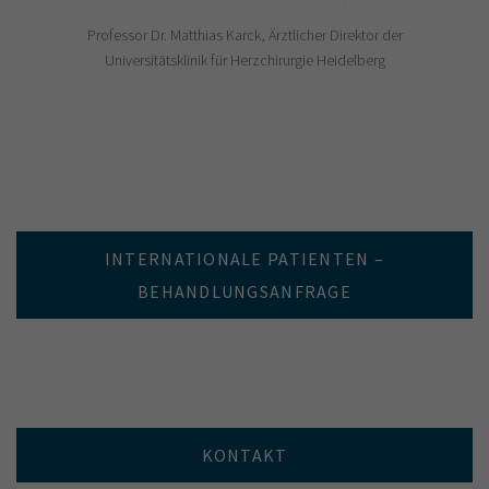
Professor Dr. Matthias Karck, Ärztlicher Direktor der
Universitätsklinik für Herzchirurgie Heidelberg
INTERNATIONALE PATIENTEN –
BEHANDLUNGSANFRAGE
KONTAKT