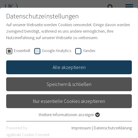
Datenschutzeinstellungen
SUCHE
MENÜ
INTERNATIONAL PATIENTS
Auf unserer Webseite werden Cookies verwendet. Einige davon werden
zwingend benötigt, während es uns andere ermöglichen, Ihre
Nutzererfahrung auf unserer Webseite zu verbessern.
Essentiell
Google Analytics
Yandex
Alle akzeptieren
Speichern & schließen
Nur essentielle Cookies akzeptieren
Weitere Informationen anzeigen
Essentiell
Herzchirurgie
Essentielle Cookies werden für grundlegende Funktionen der
Powered by
Impressum
|
Datenschutzerklärung
Webseite benötigt. Dadurch ist gewährleistet, dass die Webseite
sgalinski Cookie Consent