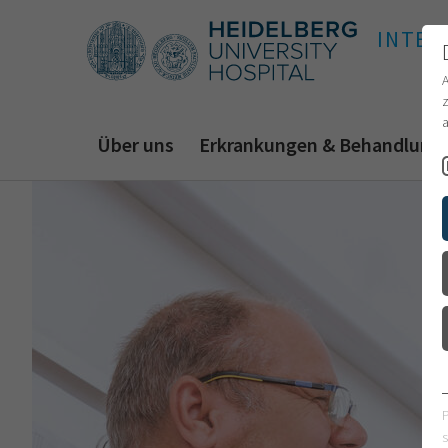
INTER
z
a
Über uns
Erkrankungen & Behandlung
s