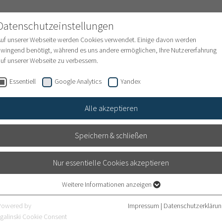
NATIONAL PATIENTS
Datenschutzeinstellungen
Auf unserer Webseite werden Cookies verwendet. Einige davon werden
wingend benötigt, während es uns andere ermöglichen, Ihre Nutzererfahrung
uf unserer Webseite zu verbessern.
en
Internationale Behandlungsanfrage
Finanze
Essentiell
Google Analytics
Yandex
Alle akzeptieren
Speichern & schließen
Nur essentielle Cookies akzeptieren
Weitere Informationen anzeigen
Essentiell
Für 
Essentielle Cookies werden für grundlegende Funktionen der Webseite
Powered by
Impressum
|
Datenschutzerklärun
benötigt. Dadurch ist gewährleistet, dass die Webseite einwandfrei
galinski Cookie Consent