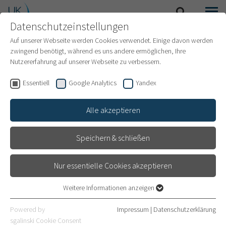
Datenschutzeinstellungen
SUCHE
MENÜ
INTERNATIONAL PATIENTS
Auf unserer Webseite werden Cookies verwendet. Einige davon werden
zwingend benötigt, während es uns andere ermöglichen, Ihre
Nutzererfahrung auf unserer Webseite zu verbessern.
Essentiell
Google Analytics
Yandex
Alle akzeptieren
Speichern & schließen
Nur essentielle Cookies akzeptieren
Weitere Informationen anzeigen
Essentiell
Neurochirurgie am
Essentielle Cookies werden für grundlegende Funktionen der
Powered by
Impressum
|
Datenschutzerklärung
Webseite benötigt. Dadurch ist gewährleistet, dass die Webseite
Universitätsklinikum
sgalinski Cookie Consent