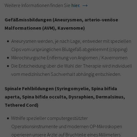
Weitere Informationen finden Sie
hier.
Gefäßmissbildungen (Aneurysmen, arterio-venöse
Malformationen (AVM), Kavernome)
Aneurysmen werden, je nach Lage, entweder mit speziellen
Clips vom ursprünglichen Blutgefäß abgeklemmt (clipping)
Mikrochirurgische Entfernung von Angiomen / Kavernomen
Die Entscheidung über die Wahl der Therapie wird individuell
vom medizinischen Sachverhalt abhängig entschieden.
Spinale Fehlbildungen (Syringomyelie, Spina bifida
aperta, Spina bifida occulta, Dysraphien, Dermalsinus,
Tethered Cord)
Mithilfe spezieller computergestützter
Operationsinstrumente und modernen OP-Mikroskopen
operieren unsere Ärzte auf Bruchteile eines Millimeters