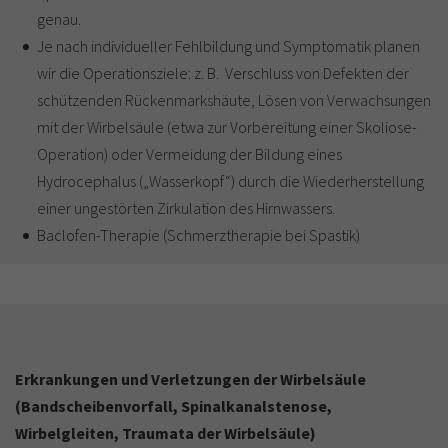
genau.
Je nach individueller Fehlbildung und Symptomatik planen
wir die Operationsziele: z. B. Verschluss von Defekten der
schützenden Rückenmarkshäute, Lösen von Verwachsungen
mit der Wirbelsäule (etwa zur Vorbereitung einer Skoliose-
Operation) oder Vermeidung der Bildung eines
Hydrocephalus („Wasserkopf“) durch die Wiederherstellung
einer ungestörten Zirkulation des Hirnwassers.
Baclofen-Therapie (Schmerztherapie bei Spastik)
Erkrankungen und Verletzungen der Wirbelsäule
(Bandscheibenvorfall, Spinalkanalstenose,
Wirbelgleiten, Traumata der Wirbelsäule)