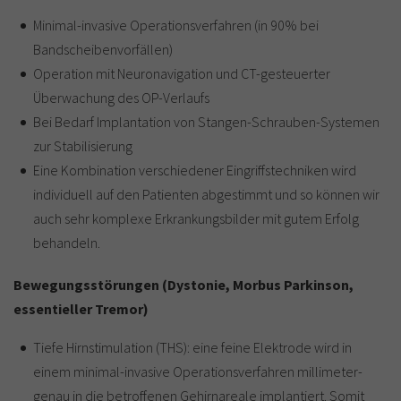
Minimal-invasive Operationsverfahren (in 90% bei
Bandscheibenvorfällen)
Operation mit Neuronavigation und CT-gesteuerter
Überwachung des OP-Verlaufs
Bei Bedarf Implantation von Stangen-Schrauben-Systemen
zur Stabilisierung
Eine Kombination verschiedener Eingriffstechniken wird
individuell auf den Patienten abgestimmt und so können wir
auch sehr komplexe Erkrankungsbilder mit gutem Erfolg
behandeln.
Bewegungsstörungen (Dystonie, Morbus Parkinson,
essentieller Tremor)
Tiefe Hirnstimulation (THS): eine feine Elektrode wird in
einem minimal-invasive Operationsverfahren millimeter-
genau in die betroffenen Gehirnareale implantiert. Somit