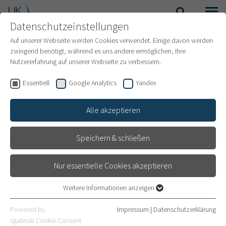
Datenschutzeinstellungen
SUCHE
MENÜ
INTERNATIONAL PATIENTS
Auf unserer Webseite werden Cookies verwendet. Einige davon werden
zwingend benötigt, während es uns andere ermöglichen, Ihre
Nutzererfahrung auf unserer Webseite zu verbessern.
Essentiell
Google Analytics
Yandex
Alle akzeptieren
Speichern & schließen
Nur essentielle Cookies akzeptieren
Weitere Informationen anzeigen
Essentiell
Endoprothetik
Essentielle Cookies werden für grundlegende Funktionen der
Powered by
Impressum
|
Datenschutzerklärung
Webseite benötigt. Dadurch ist gewährleistet, dass die Webseite
sgalinski Cookie Consent