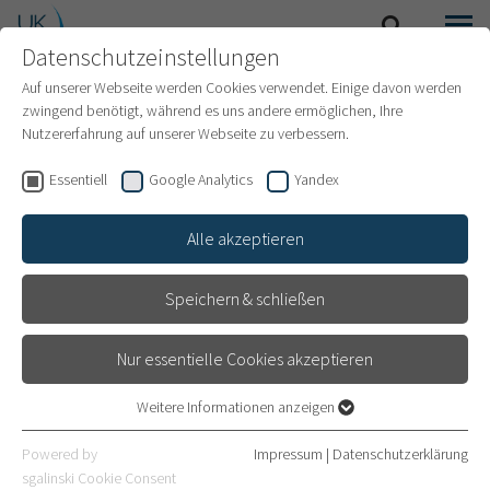
Datenschutzeinstellungen
SUCHE
MENÜ
INTERNATIONAL PATIENTS
Auf unserer Webseite werden Cookies verwendet. Einige davon werden
zwingend benötigt, während es uns andere ermöglichen, Ihre
Nutzererfahrung auf unserer Webseite zu verbessern.
Essentiell
Google Analytics
Yandex
Alle akzeptieren
Speichern & schließen
Nur essentielle Cookies akzeptieren
Weitere Informationen anzeigen
Essentiell
Stoffwechsel und
Essentielle Cookies werden für grundlegende Funktionen der
Powered by
Impressum
|
Datenschutzerklärung
Webseite benötigt. Dadurch ist gewährleistet, dass die Webseite
Hormone im Fokus
sgalinski Cookie Consent