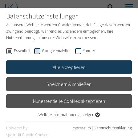
Datenschutzeinstellungen
SUCHE
MENÜ
INTERNATIONAL PATIENTS
Auf unserer Webseite werden Cookies verwendet. Einige davon werden
zwingend benötigt, während es uns andere ermöglichen, Ihre
Nutzererfahrung auf unserer Webseite zu verbessern.
Essentiell
Google Analytics
Yandex
Alle akzeptieren
Speichern & schließen
Nur essentielle Cookies akzeptieren
Weitere Informationen anzeigen
Essentiell
Ihr Klinikaufenthalt
Essentielle Cookies werden für grundlegende Funktionen der
Powered by
Impressum
|
Datenschutzerklärung
Webseite benötigt. Dadurch ist gewährleistet, dass die Webseite
sgalinski Cookie Consent