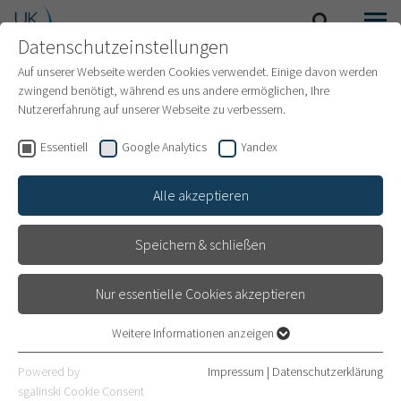
Datenschutzeinstellungen
SUCHE
MENÜ
INTERNATIONAL PATIENTS
Auf unserer Webseite werden Cookies verwendet. Einige davon werden
zwingend benötigt, während es uns andere ermöglichen, Ihre
Nutzererfahrung auf unserer Webseite zu verbessern.
Essentiell
Google Analytics
Yandex
Alle akzeptieren
Speichern & schließen
Nur essentielle Cookies akzeptieren
Weitere Informationen anzeigen
Essentiell
Abteilung für
Essentielle Cookies werden für grundlegende Funktionen der
Powered by
Impressum
|
Datenschutzerklärung
Webseite benötigt. Dadurch ist gewährleistet, dass die Webseite
Endokrinologie,
sgalinski Cookie Consent