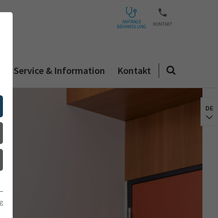
ANFRAGE
KONTAKT
BEHANDLUNG
n
Service & Information
Kontakt
DE
g