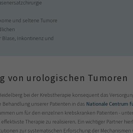
asenersatzchirurgie
kome und seltene Tumore
dlichen
r Blase, Inkontinenz und
g von urologischen Tumoren
inik Heidelberg bei der Krebstherapie konsequent das Ver­s
e Behandlung unserer Patienten in das
Nationale Centrum f
ammen um für den einzelnen krebskranken Patienten - unter
 effektivste Therapie zu realisieren. Ein wichtiger Partner hier
titutionen zur systematischen Erforschung der Mechanismen 