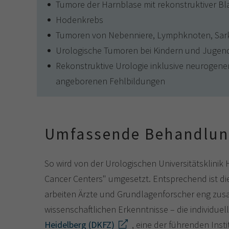
Tumore der Harnblase mit rekonstruktiver Bl
Hodenkrebs
Tumoren von Nebenniere, Lymphknoten, Sar
Urologische Tumoren bei Kindern und Jugen
Rekonstruktive Urologie inklusive neurogene
angeborenen Fehlbildungen
Umfassende Behandlun
So wird von der Uro­logischen Uni­ver­sitäts­kl
Cancer Centers" umgesetzt. Entsprechend ist di
arbeiten Ärzte und Grundlagenforscher eng zus
wissen­schaft­lichen Erkenntnisse – die individuell
Heidelberg (DKFZ)
, eine der führenden Ins