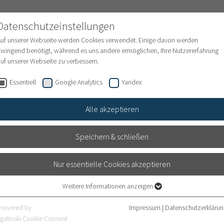
NATIONAL PATIENTS
Datenschutzeinstellungen
Auf unserer Webseite werden Cookies verwendet. Einige davon werden
wingend benötigt, während es uns andere ermöglichen, Ihre Nutzererfahrung
uf unserer Webseite zu verbessern.
en
Internationale Behandlungsanfrage
Finanze
Essentiell
Google Analytics
Yandex
Alle akzeptieren
Speichern & schließen
Nur essentielle Cookies akzeptieren
Weitere Informationen anzeigen
Essentiell
sitz
Essentielle Cookies werden für grundlegende Funktionen der Webseite
Powered by
Impressum
|
Datenschutzerklärun
benötigt. Dadurch ist gewährleistet, dass die Webseite einwandfrei
galinski Cookie Consent