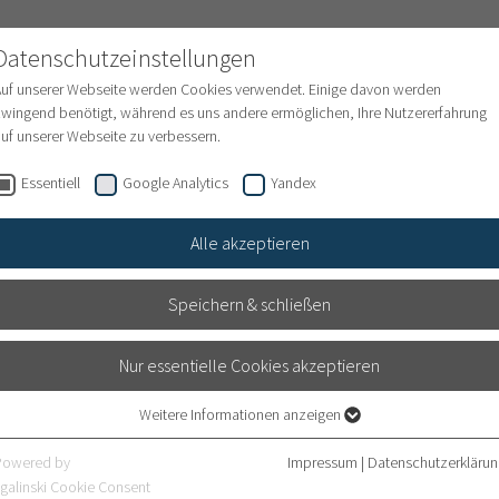
NATIONAL PATIENTS
Datenschutzeinstellungen
Auf unserer Webseite werden Cookies verwendet. Einige davon werden
wingend benötigt, während es uns andere ermöglichen, Ihre Nutzererfahrung
uf unserer Webseite zu verbessern.
en
Internationale Behandlungsanfrage
Finanze
Essentiell
Google Analytics
Yandex
Alle akzeptieren
Speichern & schließen
se
Nur essentielle Cookies akzeptieren
derselben Etage wie das International Office. Es befindet sic
Weitere Informationen anzeigen
feteria. Bitte halten Sie Ihren Kostenvoranschlag bereit, de
Essentiell
Essentielle Cookies werden für grundlegende Funktionen der Webseite
am Wochenende geschlossen.
Powered by
Impressum
|
Datenschutzerklärun
benötigt. Dadurch ist gewährleistet, dass die Webseite einwandfrei
galinski Cookie Consent