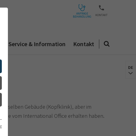
ANFRAGE
KONTAKT
BEHANDLUNG
n
Service & Information
Kontakt
DE
h im selben Gebäude (Kopfklinik), aber im
n Sie vom International Office erhalten haben.
g