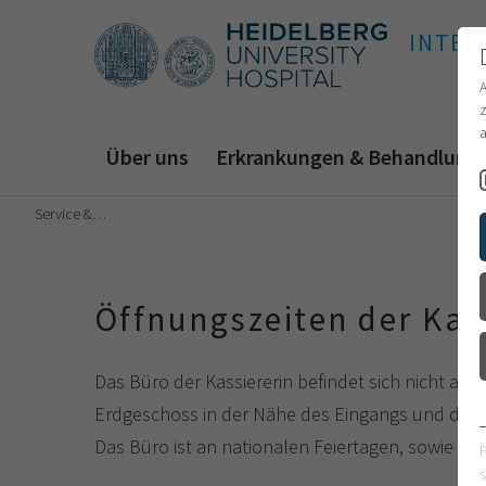
INTER
z
a
Über uns
Erkrankungen & Behandlung
Service &…
Öffnungszeiten der Kas
Das Büro der Kassiererin befindet sich nicht auf 
Erdgeschoss in der Nähe des Eingangs und der Ca
Das Büro ist an nationalen Feiertagen, sowie 
s