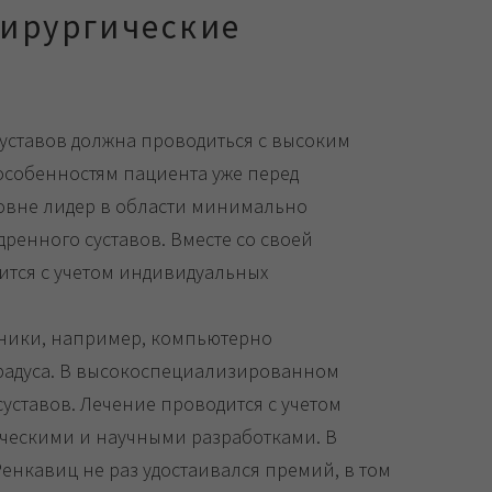
хирургические
уставов должна проводиться с высоким
особенностям пациента уже перед
овне лидер в области минимально
ренного суставов. Вместе со своей
ится с учетом индивидуальных
хники, например, компьютерно
градуса. В высокоспециализированном
уставов. Лечение проводится с учетом
ическими и научными разработками. В
енкавиц не раз удостаивался премий, в том