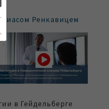
Тобиасом Ренкавицем
х
гии в Гейдельберге