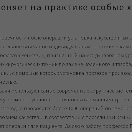
еняет на практике особые 
вечности после операции установка искусственных с
ристальное внимание индивидуальным анатомическим 
рофессор Ренкавиц, признанный на международном ур
 хирургических техник по замене коленного и тазобед
ники, с помощью которых установка протезов производ
ностью.
рачи используют самые современные хиругические те
му возможна установка с точностью до миллиметра и 
ежегодно проводится более 1000 операций по замене с
ровнем качества и в соответствии с последними клин
ат операции для пациента. За свою работу профессор Р