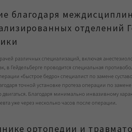
ие благодаря междисципли
ализированных отделений 
ники
рачей различных специализаций, включая анестезиол
ак, в Гейдельберге проводится специальная противобо
перации «быстрое бедро» специалист по замене сустав
Благодаря точной установке протеза операции по замене
 двигаться. Благодаря минимально инвазивному харак
евта уже через несколько часов после операции.
инике ортопедии и травмат