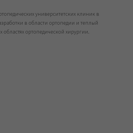
ртопедических университетских клиник в
азработки в области ортопедии и теплый
х областях ортопедической хирургии.