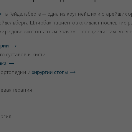
в Гейдельберге — одна из крупнейших и старейших о
Гейдельберга Шлирбах пациентов ожидают последние р
 мира доверяют опытным врачам — специалистам во все
ории
о суставов и кисти
ика
оортопедии и
хирургии стопы
евая терапия
ургия