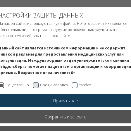
ТРАННЫЕ ПАЦИЕНТЫ
НАСТРОЙКИ ЗАЩИТЫ ДАННЫХ
На нашем сайте используются куки-файлы. Некоторые из них являются
обязательными, в то время как другие позволяют нам улучшить ваш
пользовательский опыт на нашем сайте.
сь на лечение
Финансовые вопросы
Услуги и
Данный сайт является источником информации и не содержит
никакой рекламы для предоставления медицинских услуг или
консультаций. Международный отдел университетской клиники
Гейдельберга помогает пациентам в организации и координации
приемов. Возрастное ограничение: 6+
ые и компьютерно ассисти
Существенно
Google Analytics
Yandex
и при операциях по замене 
Принять все
 Центре ортопедии, травмат
Сохранить и закрыть
йдельберге