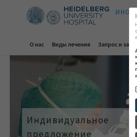
ИНОС
О нас
Виды лечения
Запрос и запи
Индивидуальное
предложение