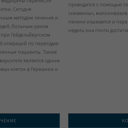
и медицины перенесли
проводится с помощью т
етки. Сегодня
скважины», малоинвазив
ычным методом лечения и
печени изымается и перен
юдей, больным раком
недель она почти достиг
 при Гейдельбергском
00 операций по пересадке
сленные пациенты. Таким
верситете является одним
овых клеток в Германии и
ЕЧЕНИЕ
К