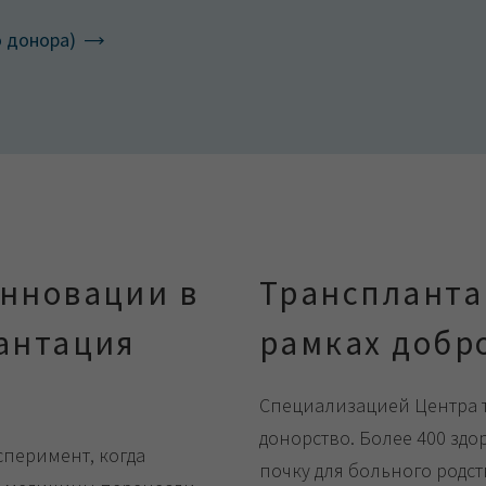
о донора)
инновации в
Транспланта
антация
рамках добр
Специализацией Центра 
донорство. Более 400 зд
сперимент, когда
почку для больного родс