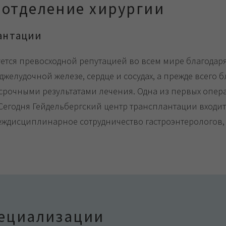
 отделение хирургии
антации
уется превосходной репутацией во всем мире благодар
елудочной железе, сердце и сосудах, а прежде всего 
срочными результатами лечения. Одна из первых опер
. Сегодня Гейдельбергский центр трансплантации входи
междисциплинарное сотрудничество гастроэнтерологов,
пециализации