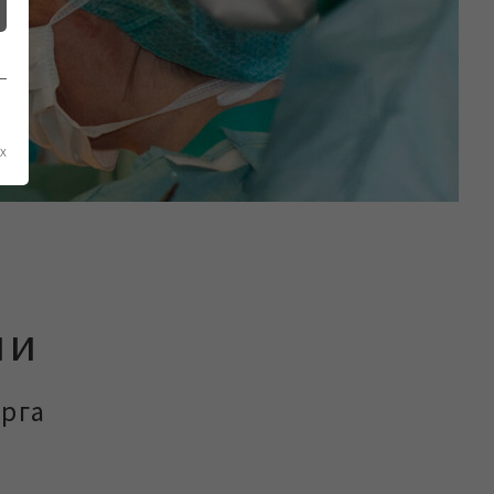
х
ии
рга