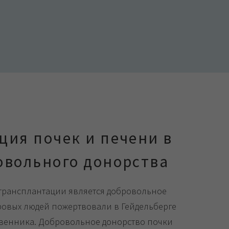
ция почек и печени в
овольного донорства
трансплантации является добровольное
оровых людей пожертвовали в Гейдельберге
твенника. Добровольное донорство почки