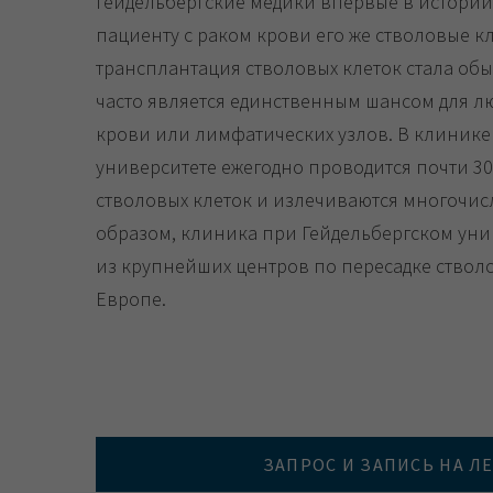
гейдельбергские медики впервые в истори
пациенту с раком крови его же стволовые кл
трансплантация стволовых клеток стала об
часто является единственным шансом для л
крови или лимфатических узлов. В клинике
университете ежегодно проводится почти 3
стволовых клеток и излечиваются многочи
образом, клиника при Гейдельбергском уни
из крупнейших центров по пересадке ствол
Европе.
ЗАПРОС И ЗАПИСЬ НА Л