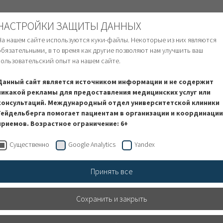
ТРАННЫЕ ПАЦИЕНТЫ
НАСТРОЙКИ ЗАЩИТЫ ДАННЫХ
На нашем сайте используются куки-файлы. Некоторые из них являются
обязательными, в то время как другие позволяют нам улучшить ваш
пользовательский опыт на нашем сайте.
сь на лечение
Финансовые вопросы
Услуги и
Данный сайт является источником информации и не содержит
никакой рекламы для предоставления медицинских услуг или
консультаций. Международный отдел университетской клиники
Гейдельберга помогает пациентам в организации и координации
приемов. Возрастное ограничение: 6+
Существенно
Google Analytics
Yandex
Принять все
Сохранить и закрыть