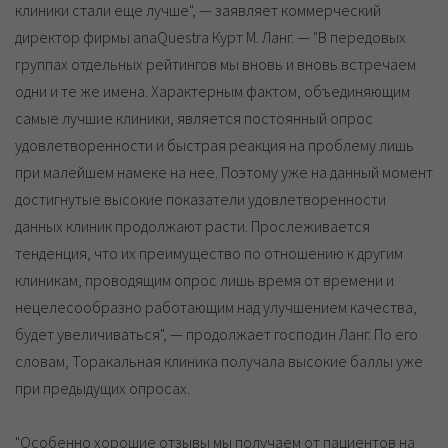
клиники стали еще лучше", — заявляет коммерческий
директор фирмы anaQuestra Курт М. Ланг. — "В передовых
группах отдельных рейтингов мы вновь и вновь встречаем
одни и те же имена. Характерным фактом, объединяющим
самые лучшие клиники, является постоянный опрос
удовлетворенности и быстрая реакция на проблему лишь
при малейшем намеке на нее. Поэтому уже на данный момент
достигнутые высокие показатели удовлетворенности
данных клиник продолжают расти. Прослеживается
тенденция, что их преимущество по отношению к другим
клиникам, проводящим опрос лишь время от времени и
нецелесообразно работающим над улучшением качества,
будет увеличиваться", — продолжает господин Ланг. По его
словам, Торакальная клиника получала высокие баллы уже
при предыдущих опросах.
"Особенно хорошие отзывы мы получаем от пациентов на