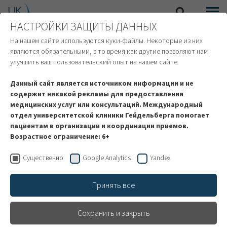
НАСТРОЙКИ ЗАЩИТЫ ДАННЫХ
SEARCH
MENU
ИНОСТРАННЫЕ ПАЦИЕНТЫ
На нашем сайте используются куки-файлы. Некоторые из них
являются обязательными, в то время как другие позволяют нам
улучшить ваш пользовательский опыт на нашем сайте.
Торакальная клиника удостоена
Данный сайт является источником информации и не
награды
содержит никакой рекламы для предоставления
медицинских услуг или консультаций. Международный
Март 2015
отдел университетской клиники Гейдельберга помогает
пациентам в организации и координации приемов.
Возрастное ограничение: 6+
Торакальная клиника
при Университетской
Существенно
Google Analytics
Yandex
клинике Гейдельберга
выиграла приз в
Принять все
категории "Самые
лучшие клиники Германии 2015" / Берлинский
Сохранить и закрыть
специалист, анализирующий степень