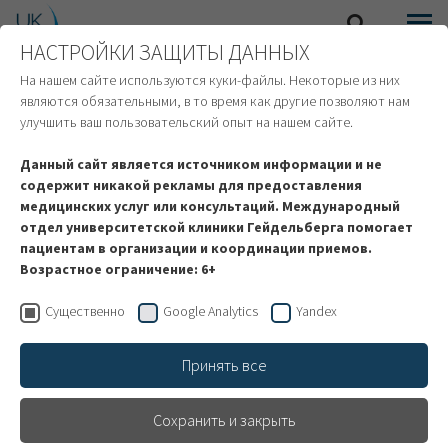
НАСТРОЙКИ ЗАЩИТЫ ДАННЫХ
SEARCH
MENU
ИНОСТРАННЫЕ ПАЦИЕНТЫ
На нашем сайте используются куки-файлы. Некоторые из них
являются обязательными, в то время как другие позволяют нам
улучшить ваш пользовательский опыт на нашем сайте.
двое ученых
Данный сайт является источником информации и не
содержит никакой рекламы для предоставления
из
медицинских услуг или консультаций. Международный
отдел университетской клиники Гейдельберга помогает
Университетс
пациентам в организации и координации приемов.
Возрастное ограничение: 6+
кой клиники
Гейдельберга удостоены
Существенно
Google Analytics
Yandex
Немецкой премии в области
Принять все
онкологии
Сохранить и закрыть
Премия Немецкого онкологического общества и Немецкого