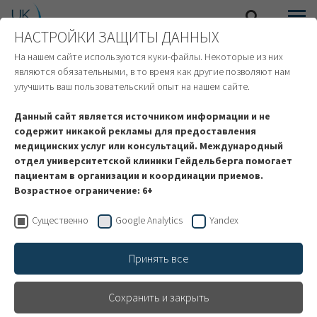
НАСТРОЙКИ ЗАЩИТЫ ДАННЫХ
SEARCH
MENU
ИНОСТРАННЫЕ ПАЦИЕНТЫ
На нашем сайте используются куки-файлы. Некоторые из них
являются обязательными, в то время как другие позволяют нам
улучшить ваш пользовательский опыт на нашем сайте.
Данный сайт является источником информации и не
содержит никакой рекламы для предоставления
медицинских услуг или консультаций. Международный
отдел университетской клиники Гейдельберга помогает
пациентам в организации и координации приемов.
Возрастное ограничение: 6+
Существенно
Google Analytics
Yandex
Принять все
Сердечно-сосудистые
Сохранить и закрыть
заболевания