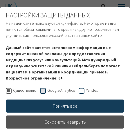
НАСТРОЙКИ ЗАЩИТЫ ДАННЫХ
SEARCH
MENU
ИНОСТРАННЫЕ ПАЦИЕНТЫ
На нашем сайте используются куки-файлы. Некоторые из них
являются обязательными, в то время как другие позволяют нам
улучшить ваш пользовательский опыт на нашем сайте.
Данный сайт является источником информации и не
содержит никакой рекламы для предоставления
медицинских услуг или консультаций. Международный
отдел университетской клиники Гейдельберга помогает
пациентам в организации и координации приемов.
Возрастное ограничение: 6+
Существенно
Google Analytics
Yandex
Принять все
Отделение
Сохранить и закрыть
оториноларингологии