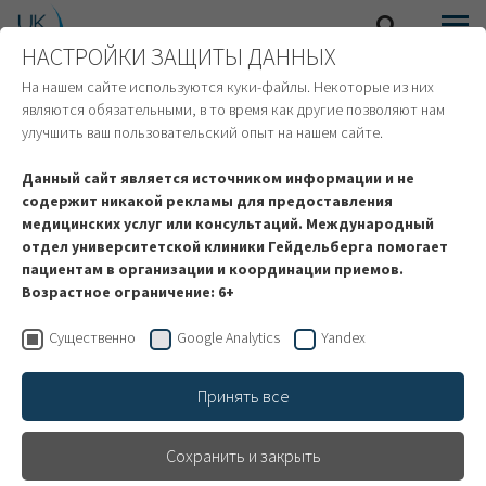
НАСТРОЙКИ ЗАЩИТЫ ДАННЫХ
SEARCH
MENU
ИНОСТРАННЫЕ ПАЦИЕНТЫ
На нашем сайте используются куки-файлы. Некоторые из них
являются обязательными, в то время как другие позволяют нам
улучшить ваш пользовательский опыт на нашем сайте.
Данный сайт является источником информации и не
содержит никакой рекламы для предоставления
медицинских услуг или консультаций. Международный
отдел университетской клиники Гейдельберга помогает
пациентам в организации и координации приемов.
Возрастное ограничение: 6+
Существенно
Google Analytics
Yandex
Принять все
Ведение беременности и
Сохранить и закрыть
гинекология